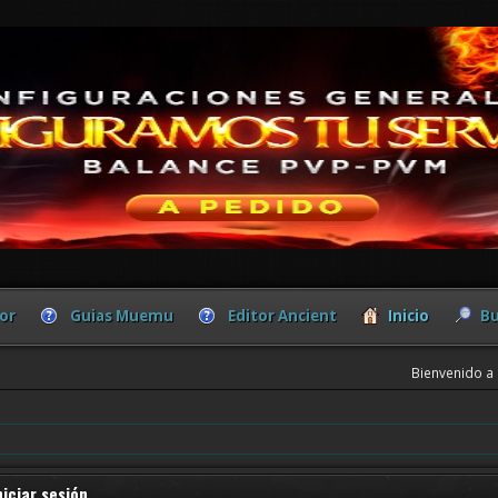
or
Guias Muemu
Editor Ancient
Inicio
Bu
Bienvenido a
niciar sesión