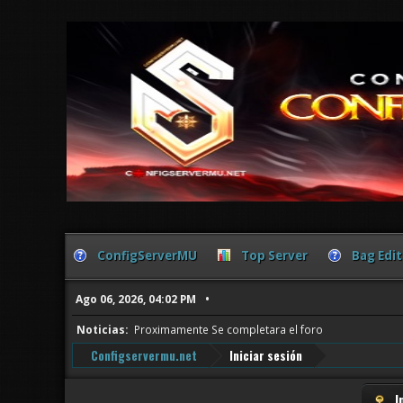
ConfigServerMU
Top Server
Bag Edit
Ago 06, 2026, 04:02 PM
Noticias:
Proximamente Se completara el foro
Configservermu.net
Iniciar sesión
I