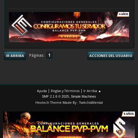
1
Páginas
IR ARRIBA
ACCIONES DEL USUARIO
|
|
Ayuda
Reglas y Términos
Ir Arriba ▲
,
SMF 2.1.6 © 2025
Simple Machines
Hextech Theme Made By : TwitchisMental