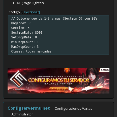
RF (Rage Fighter)
Código
[Seleccionar]
// Outcome que da 1-3 armas (Section 5) con 80%
BagIndex: 0
Section: 5
SectionRate: 8000
SetDropRate: 0
MinDropCount: 1
MaxDropCount: 3
Clases: todas marcadas
Configservermu.net
Configuraciones Varias
Administrator