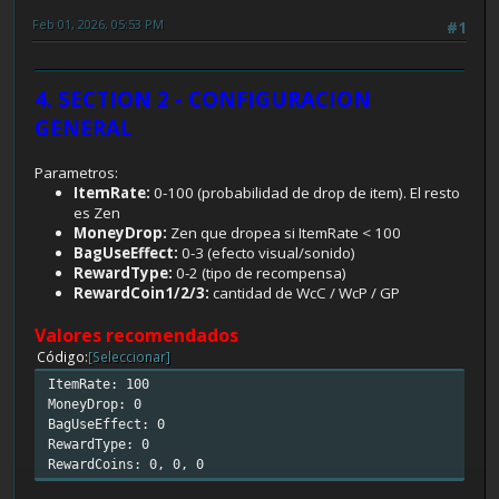
Feb 01, 2026, 05:53 PM
#1
4. SECTION 2 - CONFIGURACION
GENERAL
Parametros:
ItemRate:
0-100 (probabilidad de drop de item). El resto
es Zen
MoneyDrop:
Zen que dropea si ItemRate < 100
BagUseEffect:
0-3 (efecto visual/sonido)
RewardType:
0-2 (tipo de recompensa)
RewardCoin1/2/3:
cantidad de WcC / WcP / GP
Valores recomendados
Código
[Seleccionar]
ItemRate: 100
MoneyDrop: 0
BagUseEffect: 0
RewardType: 0
RewardCoins: 0, 0, 0