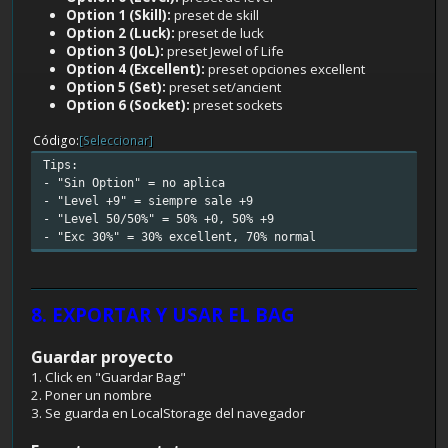
Option 1 (Skill):
preset de skill
Option 2 (Luck):
preset de luck
Option 3 (JoL):
preset Jewel of Life
Option 4 (Excellent):
preset opciones excellent
Option 5 (Set):
preset set/ancient
Option 6 (Socket):
preset sockets
Código
[Seleccionar]
Tips:
- "Sin Option" = no aplica
- "Level +9" = siempre sale +9
- "Level 50/50%" = 50% +0, 50% +9
- "Exc 30%" = 30% excellent, 70% normal
8. EXPORTAR Y USAR EL BAG
Guardar proyecto
1. Click en "Guardar Bag"
2. Poner un nombre
3. Se guarda en LocalStorage del navegador