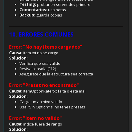
Testing:
probar en server dev primero
Comentarios:
usa notas
Backup:
guarda copias
10. ERRORES COMUNES
Error: "No hay items cargados"
Causa:
Item.txt no se cargo
Solucion:
Verifica que sea valido
Revisa consola (F12)
Asegurate que la estructura sea correcta
Error: "Preset no encontrado"
Causa:
ItemOptionRate.txt falta o esta mal
Solucion:
Carga un archivo valido
Usa "Sin Option" si no tenes presets
Error: "Item no valido"
Causa:
indice fuera de rango
Solucion: