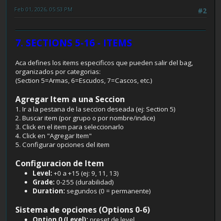
Feb 01, 2026, 05:53 PM
#2
7. SECTIONS 5-16 - ITEMS
Aca defines los items especificos que pueden salir del bag,
organizados por categorias:
(Section 5=Armas, 6=Escudos, 7=Cascos, etc.)
Agregar Item a una Seccion
1. Ir a la pestana de la seccion deseada (ej: Section 5)
2. Buscar item (por grupo o por nombre/indice)
3. Click en el item para seleccionarlo
4. Click en "Agregar Item"
5. Configurar opciones del item
Configuracion de Item
Level:
+0 a +15 (ej: 9, 11, 13)
Grade:
0-255 (durabilidad)
Duration:
segundos (0 = permanente)
Sistema de opciones (Options 0-6)
Option 0 (Level):
preset de level