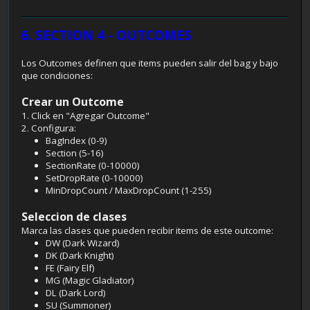
6. SECTION 4 - OUTCOMES
Los Outcomes definen que items pueden salir del bag y bajo
que condiciones:
Crear un Outcome
1. Click en "Agregar Outcome"
2. Configura:
BagIndex (0-9)
Section (5-16)
SectionRate (0-10000)
SetDropRate (0-10000)
MinDropCount / MaxDropCount (1-255)
Seleccion de clases
Marca las clases que pueden recibir items de este outcome:
DW (Dark Wizard)
DK (Dark Knight)
FE (Fairy Elf)
MG (Magic Gladiator)
DL (Dark Lord)
SU (Summoner)