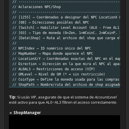
// ------------------------------------------------------
// Aclaraciones NPC/Shop
// ------------------------------------------------------
// [1255] → Coordenadas a designar del NPC LocationX Loca
// [08] → Direcciones posibles del NPC
// [Switch] → Habilitar Level Account (AL0 - Free AL1 - V
// [03] → Tipo de moneda (0=Zen, 1=WCoinC, 2=WCoinP, 3=Go
// [Data\Shop] → Ruta al archivo del shop que carga el NP
//
// NPCIndex → ID numérico único del NPC
// MapNumber → Mapa donde aparece el NPC
// LocationX/Y → Coordenadas exactas del NPC en el mapa
// Direction → Dirección en la que mira el NPC al aparece
// AL0AL3 → Restricciones de acceso (VIP)
// GMLevel → Nivel de GM (* = sin restricción)
// CoinType → Define la moneda usada para las compras (wc
// ShopPath → Nombre/ruta del archivo de shop asignado al
// ------------------------------------------------------
//
Tip:
Si usás VIP, asegurate de que el sistema de
AccountLevel
// Ejemplo:
esté activo para que AL0~AL3 filtren el acceso correctamente.
// ------------------------------------------------------
// [1255] [1255] [08] [Switch] [*/0N] [0~3] [Data\Shop]
🔹
ShopManager
// NPCIndex MapNumber LocationX LocationY Direction AL0 A
// ------------------------------------------------------
230 0 062 130 3 1 1 1 1 * 0 "230 - Wandering Merchant Ale