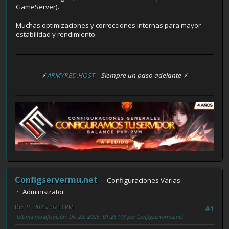
GameServer).
Muchas optimizaciones y correcciones internas para mayor
estabilidad y rendimiento.
⚡
ARMYRED.HOST
– Siempre un paso adelante ⚡
Configservermu.net
Configuraciones Varias
Administrator
Dic 26, 2025, 06:13 PM
#1
Ultima modificación
: Dic 29, 2025, 01:26 PM por Configservermu.net