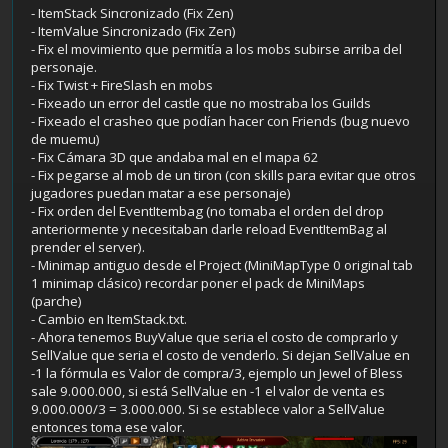
- ItemStack Sincronizado (Fix Zen)
- ItemValue Sincronizado (Fix Zen)
- Fix el movimiento que permitía a los mobs subirse arriba del
personaje.
- Fix Twist + FireSlash en mobs
- Fixeado un error del castle que no mostraba los Guilds
- Fixeado el crasheo que podían hacer con Friends (bug nuevo
de muemu)
- Fix Cámara 3D que andaba mal en el mapa 62
- Fix pegarse al mob de un tiron (con skills para evitar que otros
jugadores puedan matar a ese personaje)
- Fix orden del EventItembag (no tomaba el orden del drop
anteriormente y necesitaban darle reload EventItemBag al
prender el server).
- Minimap antiguo desde el Project (MiniMapType 0 original tab
1 minimap clásico) recordar poner el pack de MiniMaps
(parche)
- Cambio en ItemStack.txt.
- Ahora tenemos BuyValue que seria el costo de comprarlo y
SellValue que seria el costo de venderlo. Si dejan SellValue en
-1 la fórmula es Valor de compra/3, ejemplo un Jewel of Bless
sale 9.000.000, si está SellValue en -1 el valor de venta es
9.000.000/3 = 3.000.000. Si se establece valor a SellValue
entonces toma ese valor.