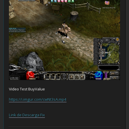
Video Test BuyValue
https://i.imgur.com/cwNt3sA.mp4
Link de Descarga Fix