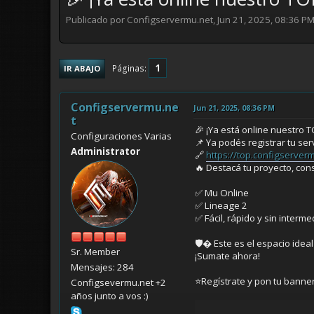
Publicado por Configservermu.net, Jun 21, 2025, 08:36 P
1
Páginas
IR ABAJO
Configservermu.ne
Jun 21, 2025, 08:36 PM
t
🎉 ¡Ya está online nuestro 
Configuraciones Varias
📌 Ya podés registrar tu serv
Administrator
🔗
https://top.configserver
🔥 Destacá tu proyecto, con
✅ Mu Online
✅ Lineage 2
✅ Fácil, rápido y sin interme
🛡� Este es el espacio idea
Sr. Member
¡Sumate ahora!
Mensajes: 284
⭐Regístrate y pon tu bann
Configsevermu.net +2
años junto a vos :)