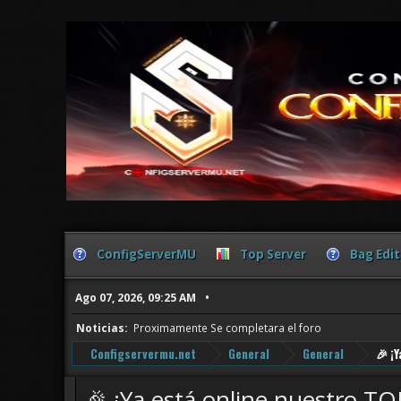
ConfigServerMU
Top Server
Bag Edit
Ago 07, 2026, 09:25 AM
Noticias:
Proximamente Se completara el foro
Configservermu.net
General
General
🎉 ¡
🎉 ¡Ya está online nuestro T