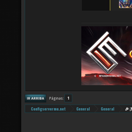
1
Páginas
IR ARRIBA
Configservermu.net
General
General
🎉 