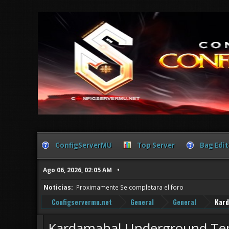
ConfigServerMU
Top Server
Bag Edit
Ago 06, 2026, 02:05 AM
Noticias:
Proximamente Se completara el foro
Configservermu.net
General
General
Kard
Kardamahal Underground Tem