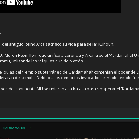
S
 del antiguo Reino Arca sacrificó su vida para sellar Kundun.
, 'Muren Rexmillon', que unificó a Lorencia y Arca, creó el 'Kardamahal 
ramu, utilizando las reliquias que dejó atrás.
liquias del 'Templo subterráneo de Cardamahal' contenían el poder de Et
aran del templo. Debido a los demonios invocados, el noble templo fue de
éroes del continente MU se unieron a la batalla para recuperar el 'Kard