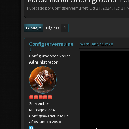
Publicado por Configservermu.net, Oct 21, 2024, 12:12 P
1
Páginas
IR ABAJO
Configservermu.ne
Oct 21, 2024, 12:12 PM
t
Configuraciones Varias
Administrator
Sr. Member
Mensajes: 284
Configsevermu.net +2
años junto a vos :)