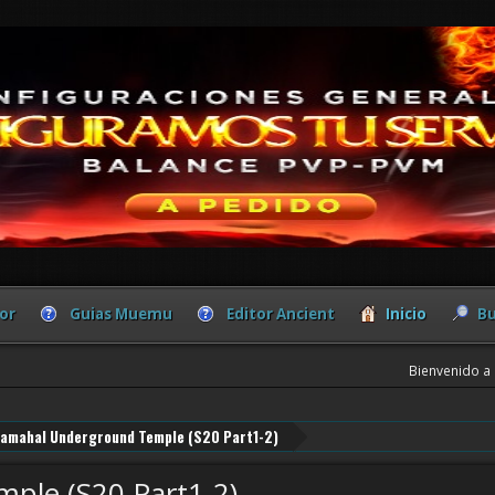
or
Guias Muemu
Editor Ancient
Inicio
Bu
Bienvenido a
amahal Underground Temple (S20 Part1-2)
ple (S20 Part1-2)