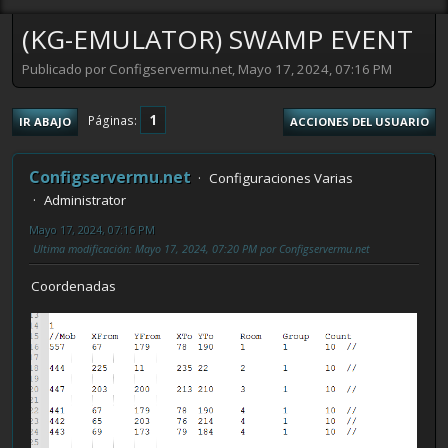
(KG-EMULATOR) SWAMP EVENT
Publicado por Configservermu.net, Mayo 17, 2024, 07:16 PM
1
Páginas
IR ABAJO
ACCIONES DEL USUARIO
Configservermu.net
Configuraciones Varias
Administrator
Mayo 17, 2024, 07:16 PM
Ultima modificación
: Mayo 17, 2024, 07:20 PM por Configservermu.net
Coordenadas