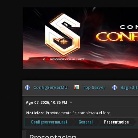
ConfigServerMU
Top Server
Bag Edit
Ago 07, 2026, 10:35 PM
Noticias:
Proximamente Se completara el foro
Configservermu.net
General
Presentacion
Presentacion