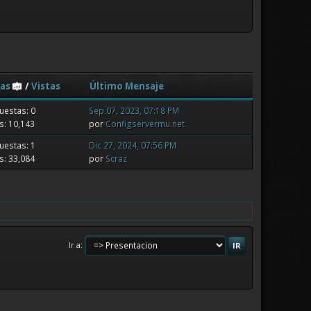
as
/
Vistas
Último Mensaje
uestas: 0
Sep 07, 2023, 07:18 PM
s: 10,143
por
Configservermu.net
uestas: 1
Dic 27, 2024, 07:56 PM
s: 33,084
por
Scraz
Ir a