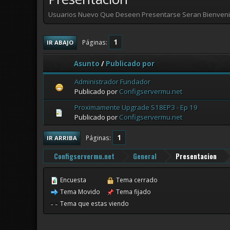
Usuarios Nuevo Que Deseen Presentarse Seran Bienven
1
Páginas
IR ABAJO
Asunto
/
Publicado por
Administrador Fundador
Publicado por
Configservermu.net
Proximamente Upgrade S18EP3 - Ep 19
Publicado por
Configservermu.net
1
Páginas
IR ARRIBA
Configservermu.net
General
Presentacion
Encuesta
Tema cerrado
Tema Movido
Tema fijado
Tema que estas viendo