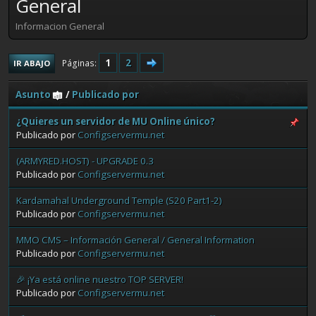
General
Informacion General
1
2
Páginas
IR ABAJO
Asunto
/
Publicado por
¿Quieres un servidor de MU Online único?
Publicado por
Configservermu.net
(ARMYRED.HOST) - UPGRADE 0.3
Publicado por
Configservermu.net
Kardamahal Underground Temple (S20 Part1-2)
Publicado por
Configservermu.net
MMO CMS – Información General / General Information
Publicado por
Configservermu.net
🎉 ¡Ya está online nuestro TOP SERVER!
Publicado por
Configservermu.net