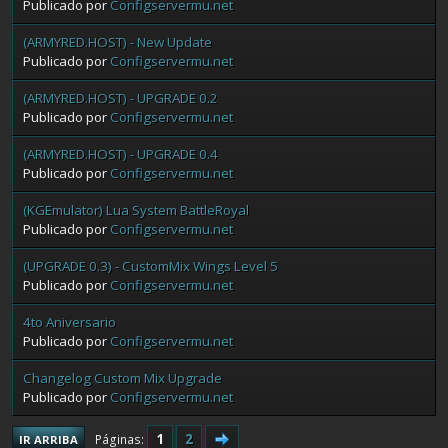
Publicado por
Configservermu.net
(ARMYRED.HOST) - New Update
Publicado por
Configservermu.net
(ARMYRED.HOST) - UPGRADE 0.2
Publicado por
Configservermu.net
(ARMYRED.HOST) - UPGRADE 0.4
Publicado por
Configservermu.net
(KGEmulator) Lua System BattleRoyal
Publicado por
Configservermu.net
(UPGRADE 0.3) - CustomMix Wings Level 5
Publicado por
Configservermu.net
4to Aniversario
Publicado por
Configservermu.net
Changelog Custom Mix Upgrade
Publicado por
Configservermu.net
1
2
Páginas
IR ARRIBA