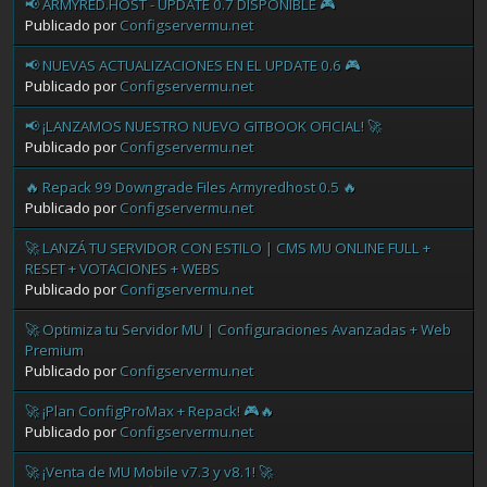
📢 ARMYRED.HOST - UPDATE 0.7 DISPONIBLE 🎮
Publicado por
Configservermu.net
📢 NUEVAS ACTUALIZACIONES EN EL UPDATE 0.6 🎮
Publicado por
Configservermu.net
📢 ¡LANZAMOS NUESTRO NUEVO GITBOOK OFICIAL! 🚀
Publicado por
Configservermu.net
🔥 Repack 99 Downgrade Files Armyredhost 0.5 🔥
Publicado por
Configservermu.net
🚀 LANZÁ TU SERVIDOR CON ESTILO | CMS MU ONLINE FULL +
RESET + VOTACIONES + WEBS
Publicado por
Configservermu.net
🚀 Optimiza tu Servidor MU | Configuraciones Avanzadas + Web
Premium
Publicado por
Configservermu.net
🚀 ¡Plan ConfigProMax + Repack! 🎮🔥
Publicado por
Configservermu.net
🚀 ¡Venta de MU Mobile v7.3 y v8.1! 🚀