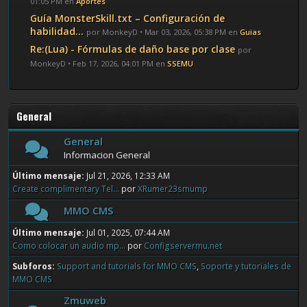
01:05 PM en
Aportes
Guía MonsterSkill.txt – Configuración de
habilidad...
por MonkeyD • Mar 03, 2026, 05:38 PM en
Guias
Re:(Lua) - Fórmulas de daño base por clase
por
MonkeyD • Feb 17, 2026, 04:01 PM en
SSEMU
General
General
Informacion General
Último mensaje:
Jul 21, 2026, 12:33 AM
Create complimentary Tel...
por
XRumer23smump
MMO CMS
Último mensaje:
Jul 01, 2025, 07:44 AM
Como colocar un audio mp...
por
Configservermu.net
Subforos
Support and tutorials for MMO CMS
Soporte y tutoriales de
MMO CMS
Zmuweb