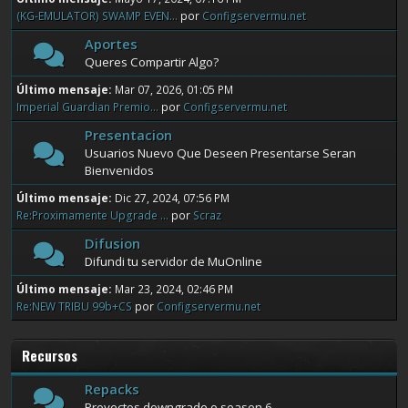
(KG-EMULATOR) SWAMP EVEN...
por
Configservermu.net
Aportes
Queres Compartir Algo?
Último mensaje:
Mar 07, 2026, 01:05 PM
Imperial Guardian Premio...
por
Configservermu.net
Presentacion
Usuarios Nuevo Que Deseen Presentarse Seran
Bienvenidos
Último mensaje:
Dic 27, 2024, 07:56 PM
Re:Proximamente Upgrade ...
por
Scraz
Difusion
Difundi tu servidor de MuOnline
Último mensaje:
Mar 23, 2024, 02:46 PM
Re:NEW TRIBU 99b+CS
por
Configservermu.net
Recursos
Repacks
Proyectos downgrade o season 6