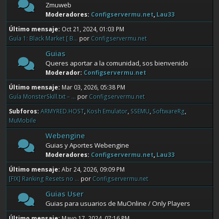
Zmuweb
Moderadores:
Configservermu.net
,
Lau33
Último mensaje:
Oct 21, 2024, 01:03 PM
Guía 1: Black Market [ B...
por
Configservermu.net
Guias
Queres aportar a la comunidad, sos bienvenido
Moderador:
Configservermu.net
Último mensaje:
Mar 03, 2026, 05:38 PM
Guía MonsterSkill.txt – ...
por
Configservermu.net
Subforos
ARMYRED.HOST
Kosh Emulator
SSEMU
SoftwareRg
MuMobile
Webengine
Guias y Aportes Webengine
Moderadores:
Configservermu.net
,
Lau33
Último mensaje:
Abr 24, 2026, 09:09 PM
[FIX] Ranking Resets no ...
por
Configservermu.net
Guias User
Guias para usuarios de MuOnline / Only Players
Último mensaje:
Mayo 17, 2024, 07:16 PM