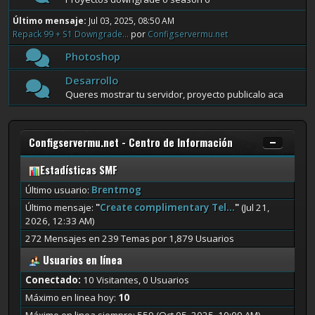
Último mensaje:
Jul 03, 2025, 08:50 AM
Repack 99 + S1 Downgrade...
por
Configservermu.net
Photoshop
Desarrollo
Queres mostrar tu servidor, proyecto publicalo aca
Configservermu.net - Centro de Información
Estadísticas SMF
Último usuario:
Brentmog
Último mensaje:
"
Create complimentary Tel...
"
(Jul 21,
2026, 12:33 AM)
272 Mensajes en 239 Temas por 1,879 Usuarios
Usuarios en línea
Conectado:
10 Visitantes, 0 Usuarios
Máximo en linea hoy:
10
Máximo en linea siempre: 559 (Oct 05, 2025, 10:09 AM)