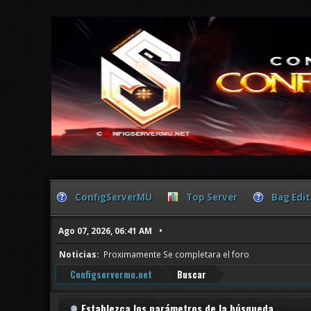
ConfigServerMU
Top Server
Bag Edit
Ago 07, 2026, 06:41 AM
Noticias:
Proximamente Se completara el foro
Configservermu.net
Buscar
Establezca los parámetros de la búsqueda.