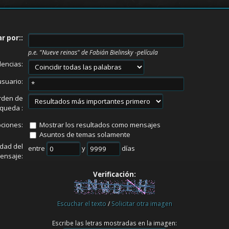
r por::
p.e.
"Nueve reinas" de Fabián Bielinsky -película
dencias:
usuario:
rden de
queda :
ciones:
Mostrar los resultados como mensajes
Asuntos de temas solamente
dad del
entre
y
días
ensaje:
Verificación:
Escuchar el texto
/
Solicitar otra imagen
Escribe las letras mostradas en la imagen: