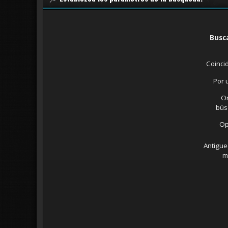
Busca
Coinci
Por 
O
bús
Op
Antigue
m